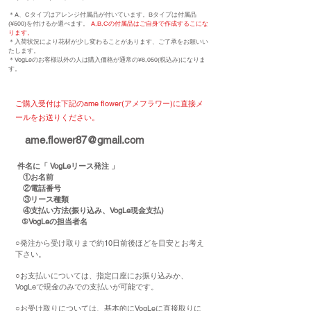
＊A、Cタイプはアレンジ付属品が付いています。Bタイプは付属品
(¥500)を付けるか選べます。
A,B,Cの付属品はご自身で作成するこにな
ります。
＊入荷状況により花材が少し変わることがあります、ご了承をお願いい
たします。
＊VogLeのお客様以外の人は購入価格が通常の¥6,050(税込み)になりま
す。
ご購入受付は下記のame flower(アメフラワー)に直接メ
ールをお送りください。
ame.flower87@gmail.com
件名に「 VogLeリース発注 」
①お名前
②電話番号
③リース種類
④支払い方法(振り込み、VogLe現金支払)
⑤VogLeの担当者名
○発注から受け取りまで約10日前後ほどを目安とお考え
下さい。
○お支払いについては、指定口座にお振り込みか、
VogLeで現金のみでの支払いが可能です。
○お受け取りについては、基本的にVogLeに直接取りに