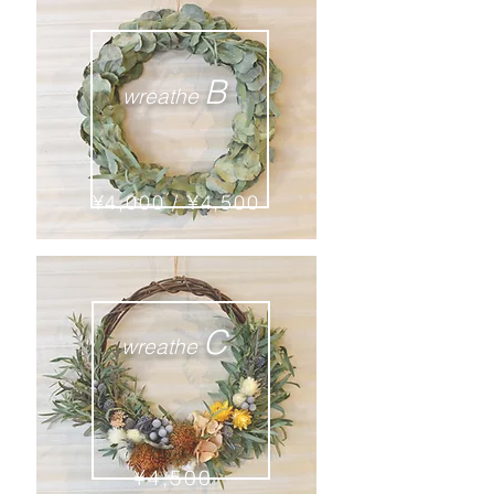
B
wreathe
¥4,000 / ​¥4,500
C
wreathe
​¥4,500