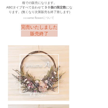
格での販売になります。
ABCタイプすべて合わせて
３０個の限定数
にな
ります。(無くなり次第販売を終了致します)
>>>ame flowerについて
​完売いたしました
販売終了
A
wreathe
¥4,500