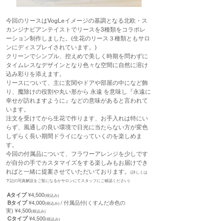
今回のリースはVogLeイメージの基調となる北欧・ス
カンジナビアンテイストでリースを3種類をコラボレ
ーション制作しました。(生花のリース３種類ともサロ
ンにディスプレイされています。)
クリーンでシンプル、控えめで美しく時期を問わずに
タイムレスなデザインとなり色々な空間に自然に溶け
込み彩りを添えます。
リースについて、主に玄関やドアや部屋の中になど飾
り、魔除けの役割や丸い形から 永遠 を意味し『永遠に
幸せが訪れますように』などの意味があると言われて
います。
注文を受けてから生花で作ります、お手入れは特にい
らず、風通しの良い環境で日光に当たらない方が変色
しずらく長い期間ドライになっていくのを楽しめま
す。
今回の付属品について、フラワーアレンジを少しです
が自分の手でカスタマイズをする楽しみもお届けでき
ればと一緒に提案させていただいております。
(詳しくは
下記の写真解説をご覧になるかサロンにてスタッフにご確認ください)
Aタイプ
¥4,500
(税込み)
Bタイプ
¥4,000
/ 付属品付(くすんだ赤色の
(税込み)
実) ¥4,500
(税込み)
Cタイプ
¥4,500
(税込み)