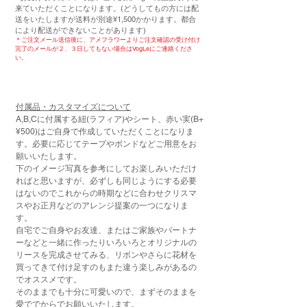
来ていただくことになります。(どうしてもの方には配
送をいたしますが送料が別途¥1,500かかります。都合
により配送ができないことがあります)
＊ご注文メール送信後に、アメフラワーよりご注文確認の受け付け
完了のメールが２、３日してもない場合はVogLeにご連絡くださ
い。
付属品・カスタマイズについて
A,B,Cに付属する紐(ラフィア)やシート、赤い実(B+
¥500)
はご自身で作成していただくことになりま
す。必要に応じてテープやボンドなどご用意をお
願いいたします。
下のイメージ写真を参考にしてお楽しみいただけ
ればと思いますが、必ずしも同じようにする必要
はないので
これからの時期などに合わせクリスマ
スやお正月などのアレンジ提案の一つになりま
す。
自宅でご自身やお友達、またはご家族やパートナ
ーなどと一緒に作ったりいろいろとオリジナルの
リースを完成させてみる、リボンやさらに花材を
買ってきて付け足すのもまた違う楽しみがあるの
でオススメです。
​そのままでも十分に可愛いので、まずそのままを
愛ででからでお願いいたします。